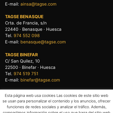
E-mail:
ainsa@tagse.com
TAGSE BENASQUE
Crta. de Francia, s/n
22440 · Benasque · Huesca
Tel.
974 552 098
E-mail:
benasque@tagse.com
TAGSE BINEFAR
C/ San Quilez, 10
22500 · Binefar · Huesca
Tel.
974 519 751
E-mail:
binefar@tagse.com
Esta página web usa cookies Las cookies de este sitio web
se usan para personalizar el contenido y los anuncios, ofrecer
funciones de redes sociales y analizar el tráfico. Además,
compartimos información sobre el uso que haga del sitio web