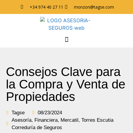
+34 974 40 27 11
monzon@tagse.com
Consejos Clave para
la Compra y Venta de
Propiedades
Tagse
08/23/2024
Asesoría
,
Financiera
,
Mercatil
,
Torres Escutia
Correduría de Seguros