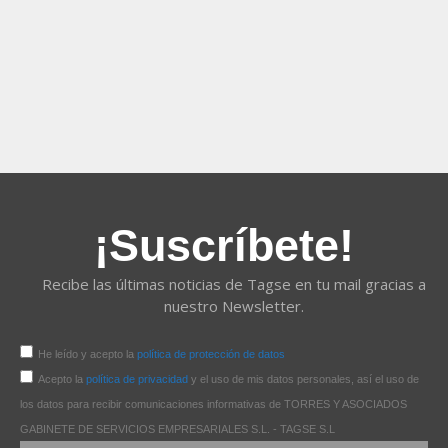
¡Suscríbete!
Recibe las últimas noticias de Tagse en tu mail gracias a
nuestro Newsletter.
He leído y acepto la
política de protección de datos
Acepto la
política de privacidad
y el uso de mis datos personales, así el uso de
los datos para recibir comunicaciones informativas de TORRES Y ASOCIADOS
GABINETE DE SERVICIOS EMPRESARIALES S.L. - TAGSE S.L