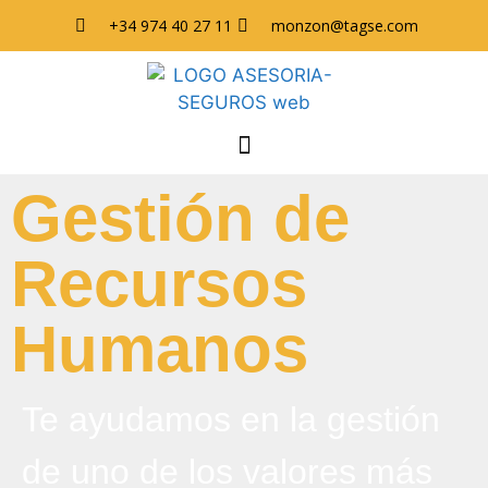
+34 974 40 27 11
monzon@tagse.com
Gestión de
Recursos
Humanos
Te ayudamos en la gestión
de uno de los valores más