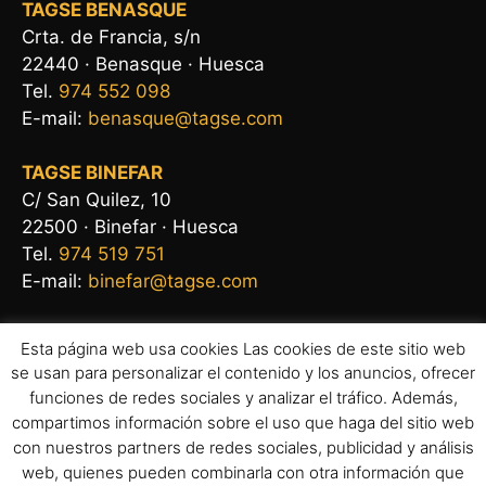
TAGSE BENASQUE
Crta. de Francia, s/n
22440 · Benasque · Huesca
Tel.
974 552 098
E-mail:
benasque@tagse.com
TAGSE BINEFAR
C/ San Quilez, 10
22500 · Binefar · Huesca
Tel.
974 519 751
E-mail:
binefar@tagse.com
Esta página web usa cookies Las cookies de este sitio web
se usan para personalizar el contenido y los anuncios, ofrecer
funciones de redes sociales y analizar el tráfico. Además,
compartimos información sobre el uso que haga del sitio web
con nuestros partners de redes sociales, publicidad y análisis
web, quienes pueden combinarla con otra información que