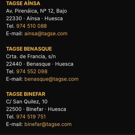
TAGSE AÍNSA
Av. Pirenáica, Nº 12, Bajo
22330 · Aínsa · Huesca
Tel.
974 510 088
E-mail:
ainsa@tagse.com
TAGSE BENASQUE
Crta. de Francia, s/n
22440 · Benasque · Huesca
Tel.
974 552 098
E-mail:
benasque@tagse.com
TAGSE BINEFAR
C/ San Quilez, 10
22500 · Binefar · Huesca
Tel.
974 519 751
E-mail:
binefar@tagse.com