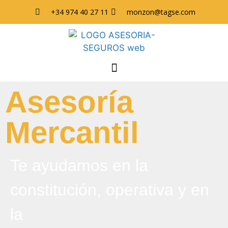
+34 974 40 27 11
monzon@tagse.com
Asesoría
Mercantil
Te ayudamos en la
constitución, operativa y en
la