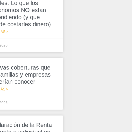
les: Lo que los
ónomos NO están
endiendo (y que
de costarles dinero)
ÁS >
/2026
vas coberturas que
 familias y empresas
erían conocer
ÁS >
/2026
laración de la Renta