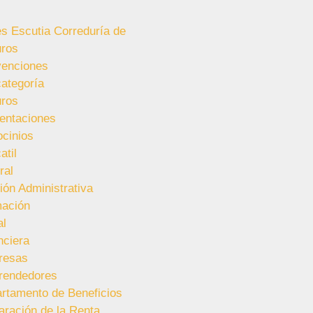
es Escutia Correduría de
ros
enciones
categoría
ros
entaciones
ocinios
atil
ral
ión Administrativa
ación
al
nciera
resas
rendedores
rtamento de Beneficios
aración de la Renta