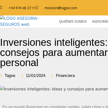
+34 974 40 27 11
monzon@tagse.com
QUIÉNES SOMOS
ASESORÍA
Inversiones inteligentes
consejos para aumentar 
personal
Tagse
11/01/2024
Financiera
En un mundo financiero en constante cambio, saber cómo y dón