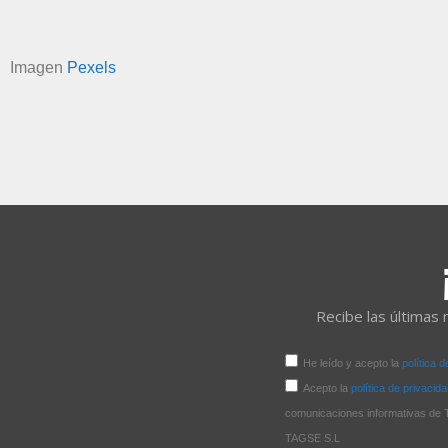
Imagen
Pexels
Recibe las últimas 
He leído y acepto la
política 
Acepto la
política de privacid
comunicaciones informativas
TAGSE S.L