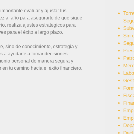
importante evaluar y ajustar tus
Torr
ez al año para asegurarte de que sigue
Segu
io, realiza ajustes estratégicos para
Subv
es para el éxito a largo plazo.
Sin 
Segu
te, sino de conocimiento, estrategia y
Pres
a ayudarte a tomar decisiones
Patr
imonio personal de manera segura y
Merc
en tu camino hacia el éxito financiero.
Labo
Gest
Form
Fisc
Fina
Emp
Emp
Depa
Decl