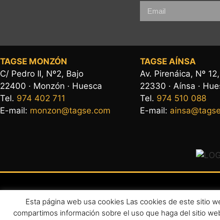
TAGSE MONZÓN
TAGSE AÍNSA
C/ Pedro II, Nº2, Bajo
Av. Pirenáica, Nº 12
22400 · Monzón · Huesca
22330 · Aínsa · Hu
Tel.
974 402 711
Tel.
974 510 088
E-mail:
monzon@tagse.com
E-mail:
ainsa@tags
Esta página web usa cookies Las cookies de este sitio web
Aviso leg
compartimos información sobre el uso que haga del sitio web
Copyright 2026 ©