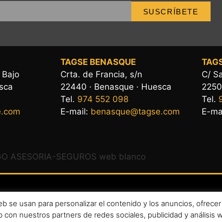
SUSCRÍBETE
TAGSE BENASQUE
TAGS
, Bajo
Crta. de Francia, s/n
C/ Sa
esca
22440 · Benasque · Huesca
2250
Tel.
974 552 098
Tel.
e.com
E-mail:
benasque@tagse.com
E-ma
 se usan para personalizar el contenido y los anuncios, ofrecer 
al
|
Política de privacidad
|
Política de cookies
 con nuestros partners de redes sociales, publicidad y análisis
 Todos los derechos reservados. Diseño por Demonlab