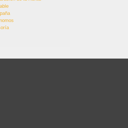
able
paña
ónomos
oría