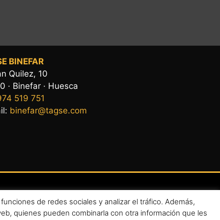
E BINEFAR
n Quilez, 10
0 · Binefar · Huesca
974 519 751
il:
binefar@tagse.com
funciones de redes sociales y analizar el tráfico. Además,
 web, quienes pueden combinarla con otra información que les