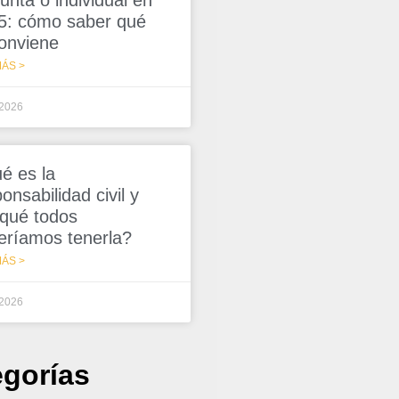
unta o individual en
5: cómo saber qué
conviene
ÁS >
/2026
é es la
onsabilidad civil y
 qué todos
eríamos tenerla?
ÁS >
/2026
egorías