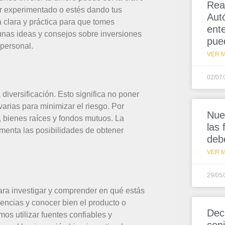
Rea
or experimentado o estés dando tus
Aut
clara y práctica para que tomes
ent
unas ideas y consejos sobre inversiones
pue
 personal.
VER M
02/07
diversificación. Esto significa no poner
 varias para minimizar el riesgo. Por
Nue
, bienes raíces y fondos mutuos. La
las
umenta las posibilidades de obtener
deb
VER M
29/05
 para investigar y comprender en qué estás
ndencias y conocer bien el producto o
Dec
s utilizar fuentes confiables y