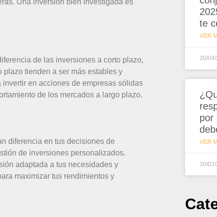
conj
eras. Una inversión bien investigada es
202
te 
VER M
30/04
iferencia de las inversiones a corto plazo,
o plazo tienden a ser más estables y
a invertir en acciones de empresas sólidas
¿Qu
ortamiento de los mercados a largo plazo.
resp
por
deb
n diferencia en tus decisiones de
VER M
stión de inversiones personalizados.
rsión adaptada a tus necesidades y
30/03
para maximizar tus rendimientos y
Cat