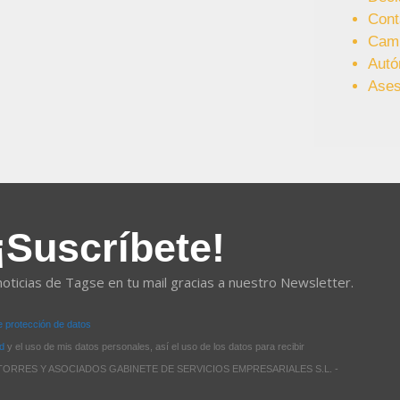
Cont
Cam
Aut
Ases
¡Suscríbete!
noticias de Tagse en tu mail gracias a nuestro Newsletter.
de protección de datos
ad
y el uso de mis datos personales, así el uso de los datos para recibir
 de TORRES Y ASOCIADOS GABINETE DE SERVICIOS EMPRESARIALES S.L. -