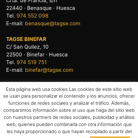
Crta. de Francia, s/n
22440 · Benasque · Huesca
Tel.
974 552 098
E-mail:
benasque@tagse.com
TAGSE BINEFAR
C/ San Quilez, 10
22500 · Binefar · Huesca
Tel.
974 519 751
E-mail:
binefar@tagse.com
Esta página web usa cookies Las cookies de este sitio web
se usan para personalizar el contenido y los anuncios, ofrecer
funciones de redes sociales y analizar el tráfico. Además,
compartimos información sobre el uso que haga del sitio web
con nuestros partners de redes sociales, publicidad y análisis
web, quienes pueden combinarla con otra información que
les haya proporcionado o que hayan recopilado a partir del
Aviso legal
|
Política de privacidad
|
Política de cookies