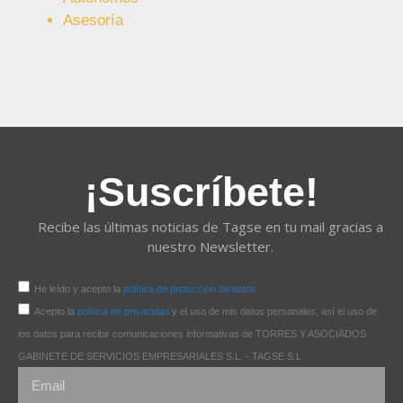
Asesoría
¡Suscríbete!
Recibe las últimas noticias de Tagse en tu mail gracias a
nuestro Newsletter.
He leído y acepto la
política de protección de datos
Acepto la
política de privacidad
y el uso de mis datos personales, así el uso de
los datos para recibir comunicaciones informativas de TORRES Y ASOCIADOS
GABINETE DE SERVICIOS EMPRESARIALES S.L. - TAGSE S.L