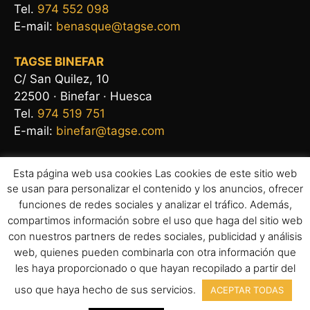
Tel.
974 552 098
E-mail:
benasque@tagse.com
TAGSE BINEFAR
C/ San Quilez, 10
22500 · Binefar · Huesca
Tel.
974 519 751
E-mail:
binefar@tagse.com
Esta página web usa cookies Las cookies de este sitio web
se usan para personalizar el contenido y los anuncios, ofrecer
funciones de redes sociales y analizar el tráfico. Además,
compartimos información sobre el uso que haga del sitio web
con nuestros partners de redes sociales, publicidad y análisis
web, quienes pueden combinarla con otra información que
les haya proporcionado o que hayan recopilado a partir del
Aviso legal
|
Política de privacidad
|
Política de cookies
uso que haya hecho de sus servicios.
ACEPTAR TODAS
Copyright 2026 © Todos los derechos reservados. Diseño por
Demonlab