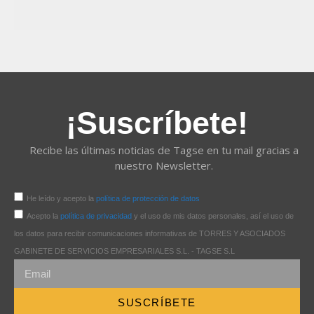
¡Suscríbete!
Recibe las últimas noticias de Tagse en tu mail gracias a
nuestro Newsletter.
He leído y acepto la
política de protección de datos
Acepto la
política de privacidad
y el uso de mis datos personales, así el uso de
los datos para recibir comunicaciones informativas de TORRES Y ASOCIADOS
GABINETE DE SERVICIOS EMPRESARIALES S.L. - TAGSE S.L
SUSCRÍBETE