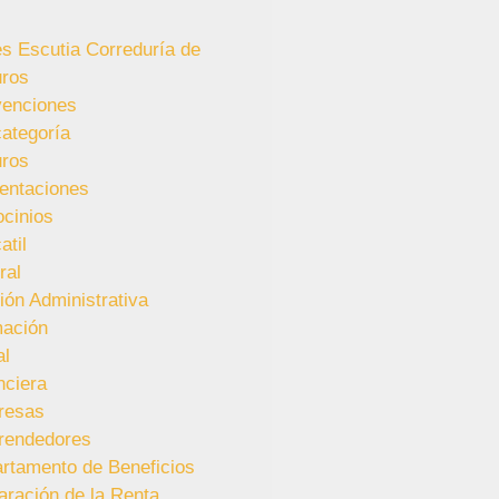
es Escutia Correduría de
ros
enciones
categoría
ros
entaciones
ocinios
atil
ral
ión Administrativa
ación
al
nciera
resas
rendedores
rtamento de Beneficios
aración de la Renta