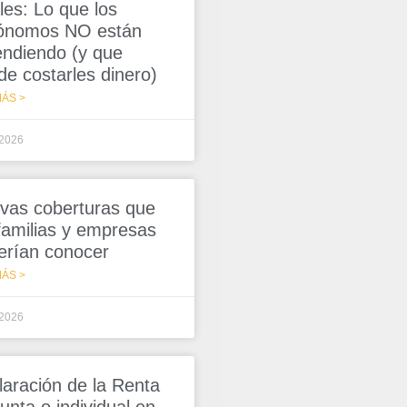
les: Lo que los
ónomos NO están
endiendo (y que
de costarles dinero)
ÁS >
/2026
vas coberturas que
 familias y empresas
erían conocer
ÁS >
/2026
laración de la Renta