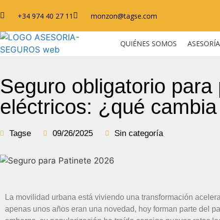
+34 974 40 27 11
monzon@tagse.com
QUIÉNES SOMOS
ASESORÍA
Seguro obligatorio para 
eléctricos: ¿qué cambi
Tagse
09/26/2025
Sin categoría
La movilidad urbana está viviendo una transformación acelera
apenas unos años eran una novedad, hoy forman parte del pai