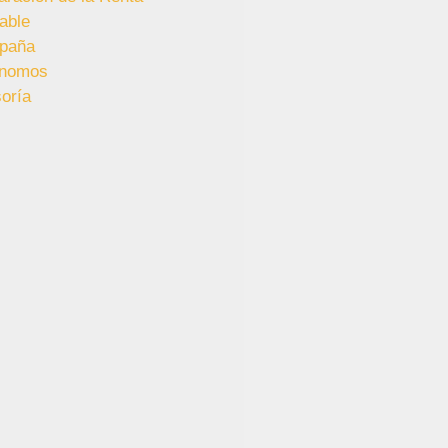
able
paña
ónomos
oría