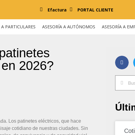
Efactura
PORTAL CLIENTE
 A PARTICULARES
ASESORÍA A AUTÓNOMOS
ASESORÍA A EM
patinetes
a en 2026?
Últi
da. Los patinetes eléctricos, que hace
saje cotidiano de nuestras ciudades. Sin
Cot