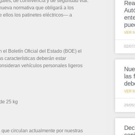
ales, de convivencia y de seguridad vial.
Rea
 nueva normativa que obligará a los
Aut
 ellos los patinetes eléctricos— a
ent
pue
VER M
02/07
el Boletín Oficial del Estado (BOE) el
s características deberán estar
onsideran vehículos personales ligeros
Nue
las
deb
VER M
de 25 kg
29/05
Dec
os que circulan actualmente por nuestras