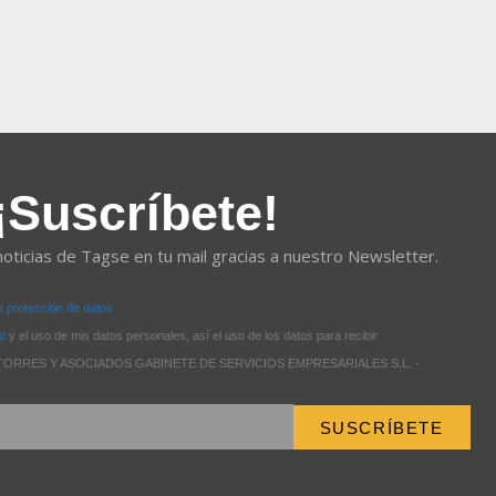
¡Suscríbete!
noticias de Tagse en tu mail gracias a nuestro Newsletter.
de protección de datos
ad
y el uso de mis datos personales, así el uso de los datos para recibir
 de TORRES Y ASOCIADOS GABINETE DE SERVICIOS EMPRESARIALES S.L. -
SUSCRÍBETE