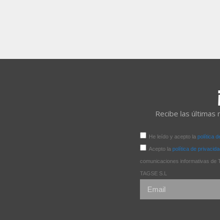
Recibe las últimas 
He leído y acepto la
política 
Acepto la
política de privacid
comunicaciones informativas
TAGSE S.L