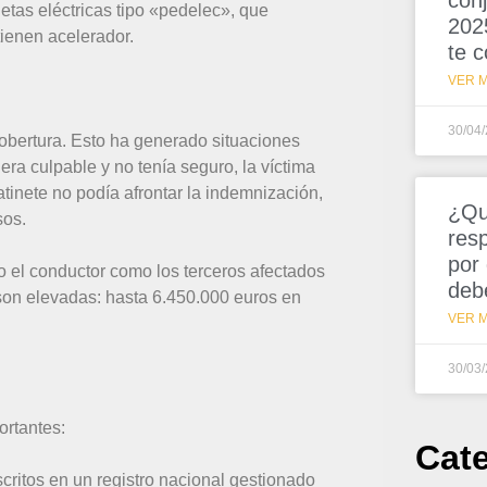
conj
etas eléctricas tipo «pedelec», que
202
tienen acelerador.
te 
VER M
30/04
 cobertura. Esto ha generado situaciones
era culpable y no tenía seguro, la víctima
tinete no podía afrontar la indemnización,
¿Qu
sos.
resp
por
o el conductor como los terceros afectados
deb
 son elevadas: hasta 6.450.000 euros en
VER M
30/03
ortantes:
Cat
critos en un registro nacional gestionado