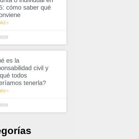
unta o individual en
5: cómo saber qué
conviene
ÁS >
/2026
é es la
onsabilidad civil y
 qué todos
eríamos tenerla?
ÁS >
/2026
egorías