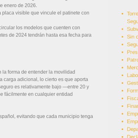
de enero de 2026.
a placa visible que vincule el patinete con
Torr
Segu
 circular los modelos que cuenten con
Subv
ntes de 2024 tendrán hasta esa fecha para
Sin 
Segu
Pres
Patr
Merc
 la forma de entender la movilidad
Labo
carga adicional, lo cierto es que aporta
Gest
 seguro es relativamente bajo —entre 20 y
Form
e fácilmente en cualquier entidad
Fisc
Fina
Emp
o español, evitando que cada municipio tenga
Emp
Depa
Decl