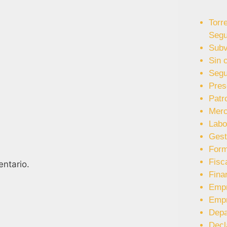
Torr
Segu
Subv
Sin 
Segu
Pres
Patr
Merc
Labo
Gest
Form
Fisc
ntario.
Fina
Emp
Emp
Depa
Decl