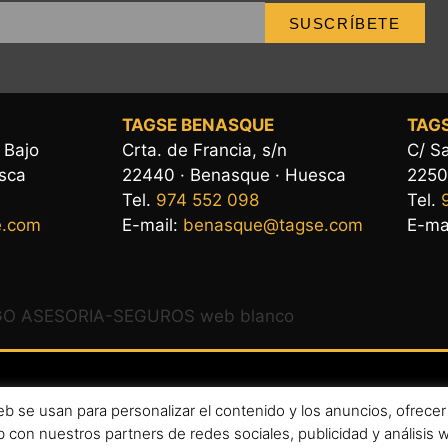
SUSCRÍBETE
TAGSE BENASQUE
TAGS
, Bajo
Crta. de Francia, s/n
C/ Sa
esca
22440 · Benasque · Huesca
2250
Tel.
974 552 098
Tel.
e.com
E-mail:
benasque@tagse.com
E-ma
 se usan para personalizar el contenido y los anuncios, ofrecer 
al
|
Política de privacidad
|
Política de cookies
 con nuestros partners de redes sociales, publicidad y análisis
 Todos los derechos reservados. Diseño por Demonlab