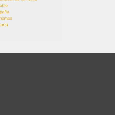
able
paña
ónomos
oría