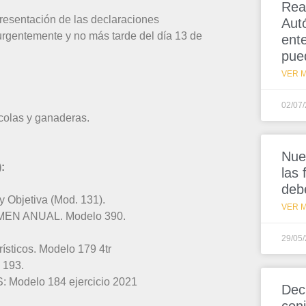
Rea
resentación de las declaraciones
Aut
 urgentemente y no más tarde del día 13 de
ent
pue
VER M
02/07
colas y ganaderas.
Nue
:
las
deb
 Objetiva (Mod. 131).
VER M
SUMEN ANUAL. Modelo 390.
.
29/05
rísticos. Modelo 179 4tr
 193.
delo 184 ejercicio 2021
Dec