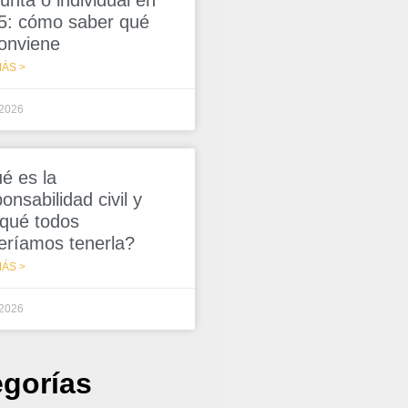
unta o individual en
5: cómo saber qué
conviene
ÁS >
/2026
é es la
onsabilidad civil y
 qué todos
eríamos tenerla?
ÁS >
/2026
egorías