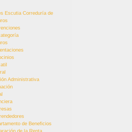
es Escutia Correduría de
ros
enciones
categoría
ros
entaciones
ocinios
atil
ral
ión Administrativa
ación
al
nciera
resas
rendedores
rtamento de Beneficios
aración de la Renta