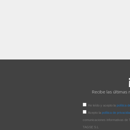
Recibe las últimas 
He leído y acepto la
política 
Acepto la
política de privacid
comunicaciones informativas
TAGSE S.L