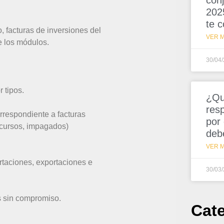
conj
202
te 
, facturas de inversiones del
VER M
de los módulos.
30/04
 tipos.
¿Qu
resp
rrespondiente a facturas
por
ncursos, impagados)
deb
VER M
rtaciones, exportaciones e
30/03
s sin compromiso.
Cat