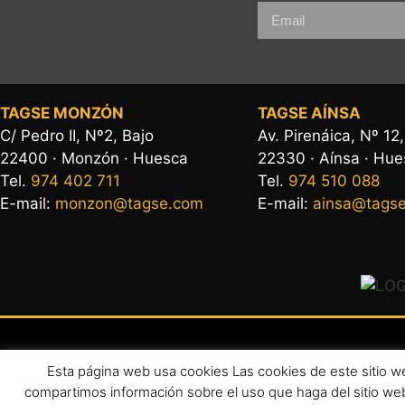
TAGSE MONZÓN
TAGSE AÍNSA
C/ Pedro II, Nº2, Bajo
Av. Pirenáica, Nº 12
22400 · Monzón · Huesca
22330 · Aínsa · Hu
Tel.
974 402 711
Tel.
974 510 088
E-mail:
monzon@tagse.com
E-mail:
ainsa@tags
Esta página web usa cookies Las cookies de este sitio web
Aviso leg
compartimos información sobre el uso que haga del sitio web
Copyright 2026 ©