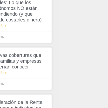
les: Lo que los
ónomos NO están
endiendo (y que
de costarles dinero)
ÁS >
/2026
vas coberturas que
 familias y empresas
erían conocer
ÁS >
/2026
laración de la Renta