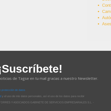
Cont
Cam
Aut
Ases
¡Suscríbete!
noticias de Tagse en tu mail gracias a nuestro Newsletter.
de protección de datos
ad
y el uso de mis datos personales, así el uso de los datos para recibir
 de TORRES Y ASOCIADOS GABINETE DE SERVICIOS EMPRESARIALES S.L. -