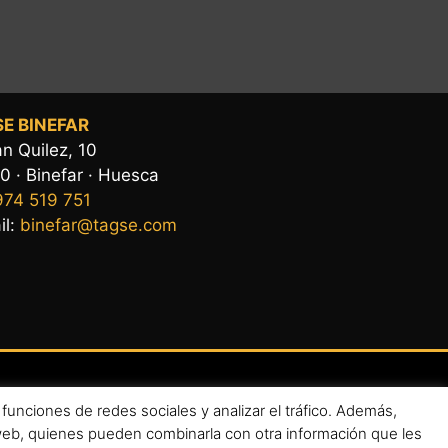
E BINEFAR
n Quilez, 10
0 · Binefar · Huesca
974 519 751
il:
binefar@tagse.com
funciones de redes sociales y analizar el tráfico. Además,
 web, quienes pueden combinarla con otra información que les