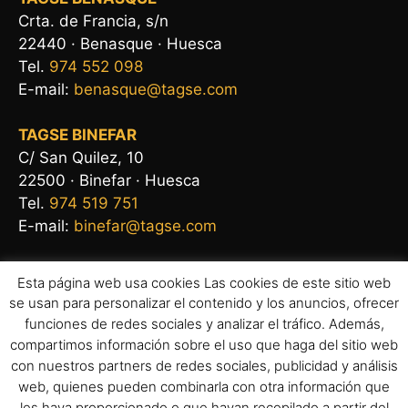
Crta. de Francia, s/n
22440 · Benasque · Huesca
Tel.
974 552 098
E-mail:
benasque@tagse.com
TAGSE BINEFAR
C/ San Quilez, 10
22500 · Binefar · Huesca
Tel.
974 519 751
E-mail:
binefar@tagse.com
Esta página web usa cookies Las cookies de este sitio web
se usan para personalizar el contenido y los anuncios, ofrecer
funciones de redes sociales y analizar el tráfico. Además,
compartimos información sobre el uso que haga del sitio web
con nuestros partners de redes sociales, publicidad y análisis
web, quienes pueden combinarla con otra información que
les haya proporcionado o que hayan recopilado a partir del