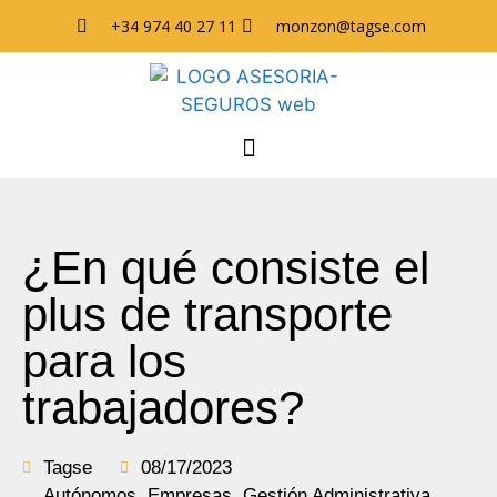
+34 974 40 27 11
monzon@tagse.com
¿En qué consiste el
plus de transporte
para los
trabajadores?
Tagse
08/17/2023
Autónomos
,
Empresas
,
Gestión Administrativa
,