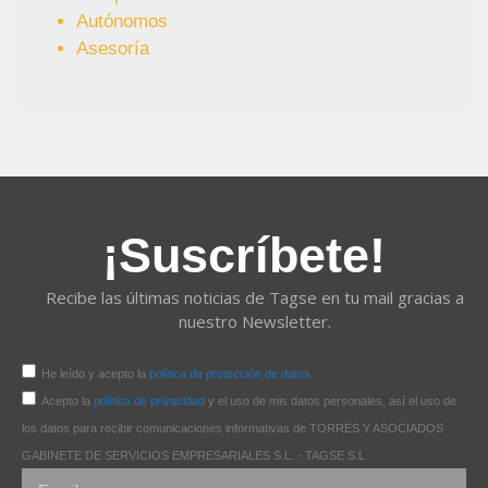
Autónomos
Asesoría
¡Suscríbete!
Recibe las últimas noticias de Tagse en tu mail gracias a
nuestro Newsletter.
He leído y acepto la
política de protección de datos
Acepto la
política de privacidad
y el uso de mis datos personales, así el uso de
los datos para recibir comunicaciones informativas de TORRES Y ASOCIADOS
GABINETE DE SERVICIOS EMPRESARIALES S.L. - TAGSE S.L