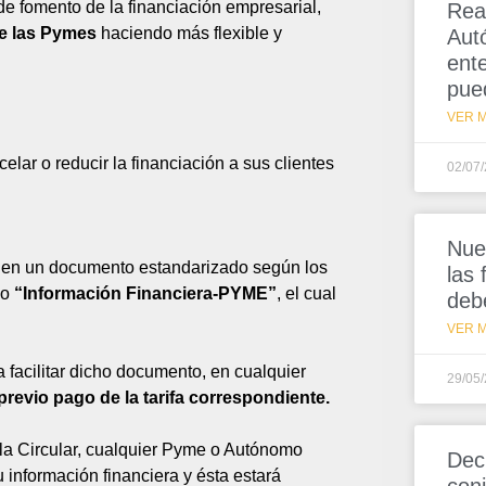
 de fomento de la financiación empresarial,
Rea
de las Pymes
haciendo más flexible y
Aut
ent
pue
VER M
lar o reducir la financiación a sus clientes
02/07
Nue
gos en un documento estandarizado según los
las
do
“Información Financiera-PYME”
, el cual
deb
VER M
 facilitar dicho documento, en cualquier
29/05
 previo pago de la tarifa correspondiente.
 la Circular, cualquier Pyme o Autónomo
Dec
 información financiera y ésta estará