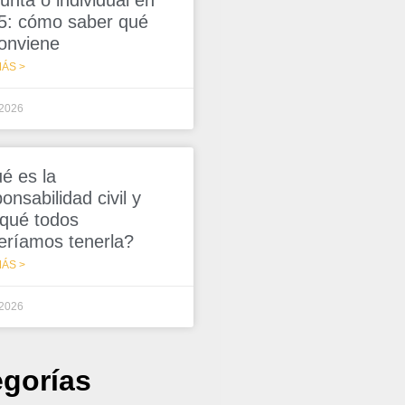
unta o individual en
5: cómo saber qué
conviene
ÁS >
/2026
é es la
onsabilidad civil y
 qué todos
eríamos tenerla?
ÁS >
/2026
egorías