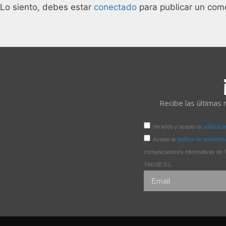
Lo siento, debes estar
conectado
para publicar un come
Recibe las últimas 
He leído y acepto la
política 
Acepto la
política de privacid
comunicaciones informativas
TAGSE S.L