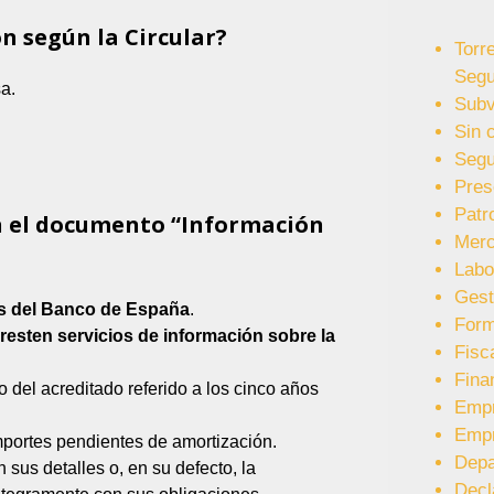
n según la Circular?
Torr
Segu
a.
Subv
Sin 
Segu
Pres
Patr
n el documento “Información
Merc
Labo
Gest
os del Banco de España
.
Form
esten servicios de información sobre la
Fisc
Fina
cio del acreditado referido a los cinco años
Emp
Emp
importes pendientes de amortización.
Depa
sus detalles o, en su defecto, la
Decl