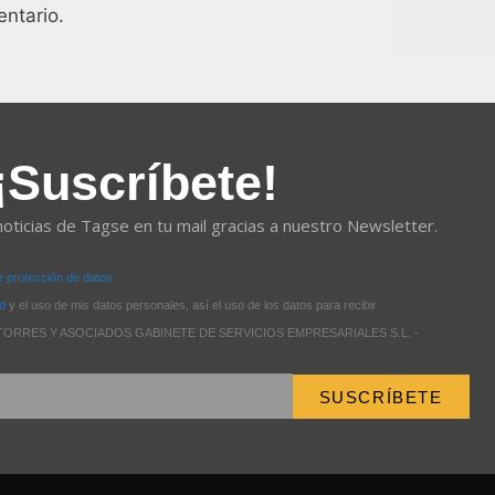
ntario.
¡Suscríbete!
noticias de Tagse en tu mail gracias a nuestro Newsletter.
de protección de datos
ad
y el uso de mis datos personales, así el uso de los datos para recibir
 de TORRES Y ASOCIADOS GABINETE DE SERVICIOS EMPRESARIALES S.L. -
SUSCRÍBETE