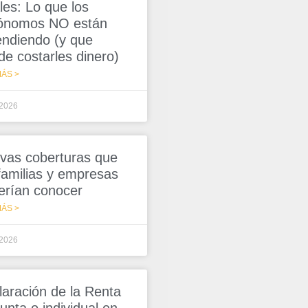
les: Lo que los
ónomos NO están
endiendo (y que
de costarles dinero)
ÁS >
/2026
vas coberturas que
 familias y empresas
erían conocer
ÁS >
/2026
laración de la Renta