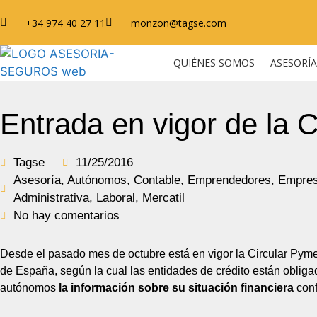
+34 974 40 27 11
monzon@tagse.com
QUIÉNES SOMOS
ASESORÍA
Entrada en vigor de la 
Tagse
11/25/2016
Asesoría
,
Autónomos
,
Contable
,
Emprendedores
,
Empre
Administrativa
,
Laboral
,
Mercatil
No hay comentarios
Desde el pasado mes de octubre está en vigor la Circular Pyme
de España, según la cual las entidades de crédito están obliga
autónomos
la información sobre su situación financiera
con