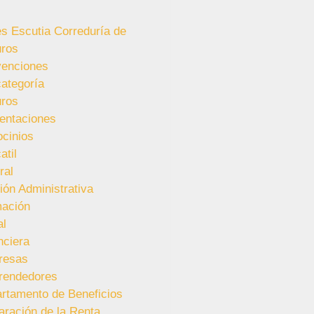
es Escutia Correduría de
ros
enciones
categoría
ros
entaciones
ocinios
atil
ral
ión Administrativa
ación
al
nciera
resas
rendedores
rtamento de Beneficios
aración de la Renta