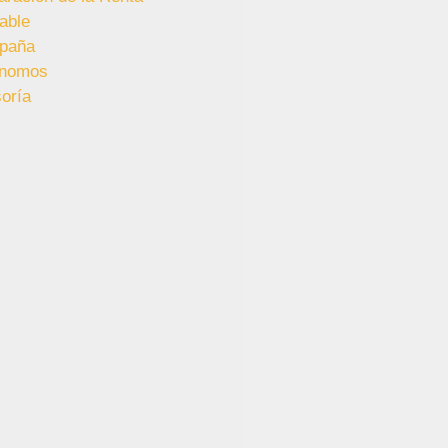
able
paña
ónomos
oría