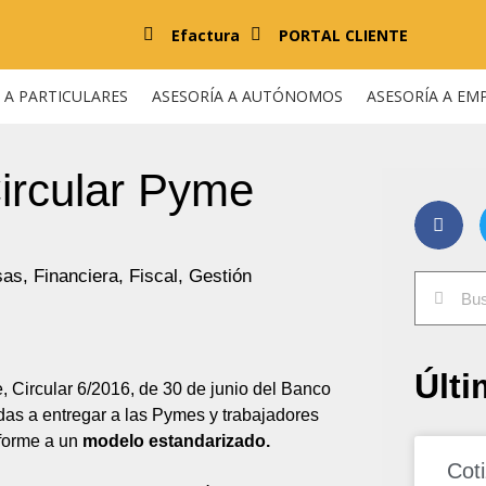
Efactura
PORTAL CLIENTE
 A PARTICULARES
ASESORÍA A AUTÓNOMOS
ASESORÍA A EM
Circular Pyme
sas
,
Financiera
,
Fiscal
,
Gestión
Últi
, Circular 6/2016, de 30 de junio del Banco
das a entregar a las Pymes y trabajadores
forme a un
modelo estandarizado.
Cot