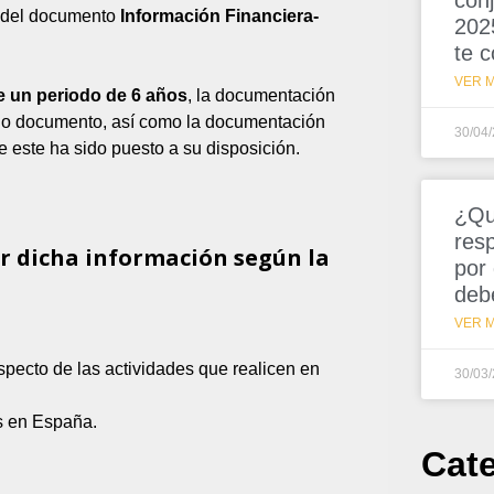
conj
és del documento
Información Financiera-
202
te 
VER M
e un periodo de 6 años
, la documentación
icho documento, así como la documentación
30/04
e este ha sido puesto a su disposición.
¿Qu
resp
ar dicha información según la
por
deb
VER M
especto de las actividades que realicen en
30/03
os en España.
Cat