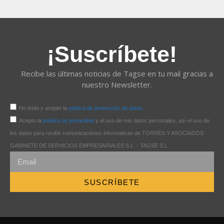
¡Suscríbete!
Recibe las últimas noticias de Tagse en tu mail gracias a
nuestro Newsletter.
He leído y acepto la
política de protección de datos
Acepto la
política de privacidad
y el uso de mis datos personales, así el uso de
los datos para recibir comunicaciones informativas de TORRES Y ASOCIADOS
GABINETE DE SERVICIOS EMPRESARIALES S.L. - TAGSE S.L
SUSCRÍBETE