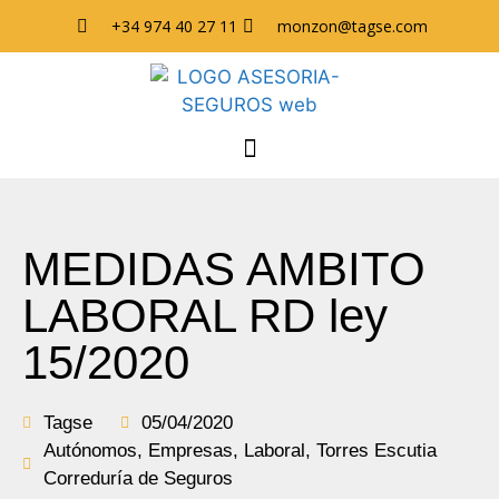
+34 974 40 27 11
monzon@tagse.com
MEDIDAS AMBITO
LABORAL RD ley
15/2020
Tagse
05/04/2020
Autónomos
,
Empresas
,
Laboral
,
Torres Escutia
Correduría de Seguros