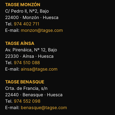
TAGSE MONZÓN
C/ Pedro II, Nº2, Bajo
22400 · Monzón · Huesca
Tel.
974 402 711
E-mail:
monzon@tagse.com
TAGSE AÍNSA
Av. Pirenáica, Nº 12, Bajo
22330 · Aínsa · Huesca
Tel.
974 510 088
E-mail:
ainsa@tagse.com
TAGSE BENASQUE
Crta. de Francia, s/n
22440 · Benasque · Huesca
Tel.
974 552 098
E-mail:
benasque@tagse.com