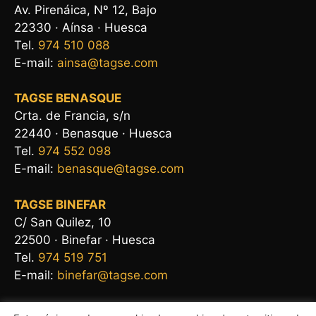
Av. Pirenáica, Nº 12, Bajo
22330 · Aínsa · Huesca
Tel.
974 510 088
E-mail:
ainsa@tagse.com
TAGSE BENASQUE
Crta. de Francia, s/n
22440 · Benasque · Huesca
Tel.
974 552 098
E-mail:
benasque@tagse.com
TAGSE BINEFAR
C/ San Quilez, 10
22500 · Binefar · Huesca
Tel.
974 519 751
E-mail:
binefar@tagse.com