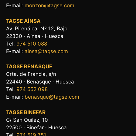
E-mail:
monzon@tagse.com
TAGSE AÍNSA
Av. Pirenáica, Nº 12, Bajo
22330 · Aínsa · Huesca
Tel.
974 510 088
E-mail:
ainsa@tagse.com
TAGSE BENASQUE
Crta. de Francia, s/n
22440 · Benasque · Huesca
Tel.
974 552 098
E-mail:
benasque@tagse.com
TAGSE BINEFAR
C/ San Quilez, 10
22500 · Binefar · Huesca
Tel.
974 519 751