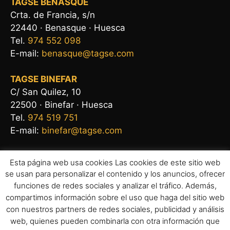
TAGSE BENASQUE
Crta. de Francia, s/n
22440 · Benasque · Huesca
Tel.
974 552 098
E-mail:
benasque@tagse.com
TAGSE BINEFAR
C/ San Quilez, 10
22500 · Binefar · Huesca
Tel.
974 519 751
E-mail:
binefar@tagse.com
Esta página web usa cookies Las cookies de este sitio web
se usan para personalizar el contenido y los anuncios, ofrecer
funciones de redes sociales y analizar el tráfico. Además,
compartimos información sobre el uso que haga del sitio web
con nuestros partners de redes sociales, publicidad y análisis
web, quienes pueden combinarla con otra información que