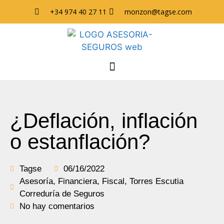
+34 974 40 27 11
monzon@tagse.com
¿Deflación, inflación
o estanflación?
Tagse
06/16/2022
Asesoría
,
Financiera
,
Fiscal
,
Torres Escutia
Correduría de Seguros
No hay comentarios