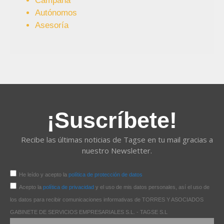
Campaña
Autónomos
Asesoría
¡Suscríbete!
Recibe las últimas noticias de Tagse en tu mail gracias a
nuestro Newsletter.
He leído y acepto la
política de protección de datos
Acepto la
política de privacidad
y el uso de mis datos personales, así el uso de
los datos para recibir comunicaciones informativas de TORRES Y ASOCIADOS
GABINETE DE SERVICIOS EMPRESARIALES S.L. - TAGSE S.L