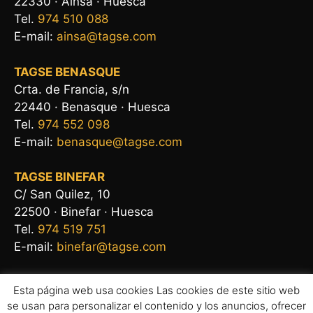
22330 · Aínsa · Huesca
Tel.
974 510 088
E-mail:
ainsa@tagse.com
TAGSE BENASQUE
Crta. de Francia, s/n
22440 · Benasque · Huesca
Tel.
974 552 098
E-mail:
benasque@tagse.com
TAGSE BINEFAR
C/ San Quilez, 10
22500 · Binefar · Huesca
Tel.
974 519 751
E-mail:
binefar@tagse.com
Esta página web usa cookies Las cookies de este sitio web
se usan para personalizar el contenido y los anuncios, ofrecer