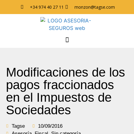
+34 974 40 27 11
monzon@tagse.com
Modificaciones de los
pagos fraccionados
en el Impuestos de
Sociedades
Tagse
10/09/2016
Asesoría
,
Fiscal
,
Sin categoría